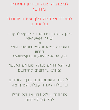
לביצוע הזמנה ושיריון התאריך
נידרש:
להעביר מקדמה בסך 100 ש״ח עבור
כל אורח.​
ניתן לשלם בביט או בפייבוקס לפקודת
שולי
0544696671
או
בהעברה בנקאית לפקודת מור ושולי
הירש
בנק 10, סניף 685, חשבון
1368225
כל האורחים (כולל מנחים ואנשי
צוות) נדרשים להירשם
ולאשר השתתפותם בדף האירוע
שישלח לאחר קבלת המקדמה.
אורחים שלא נרשמו לא יוכלו
להיכנס למתחם.