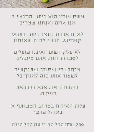
משק מורזי הוא ביתנו הפרטי בו
אנו גרים ואנחנו שמחים
לארח אתכם בחצר ביתנו בתנאי
קמפינג. חשוב לדעת שאנחנו
לא עסק רשום, ואיננו פועלים
למטרות רווח. אתם מקבלים
מרחב נקי ומסודר ומתבקשים
לשמור אותו כזה לאורך כל
שהותכם פה. אנא כבדו את
המקום.
עלות האירוח במרחב המשותף או
באוהל פרטי
250 ש״ח לכל לב פועם לכל לילה.