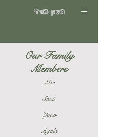
משק מורזי
להתחברות
Our Family
Members
Mor
Shuli
Yoav
Ayala