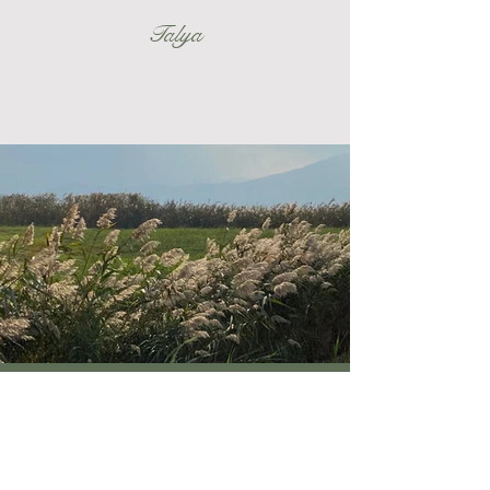
Talya
רח' יצחק שדה 8.
נהריה ישראל
shuli@morzzy
.com
+972 544 696671