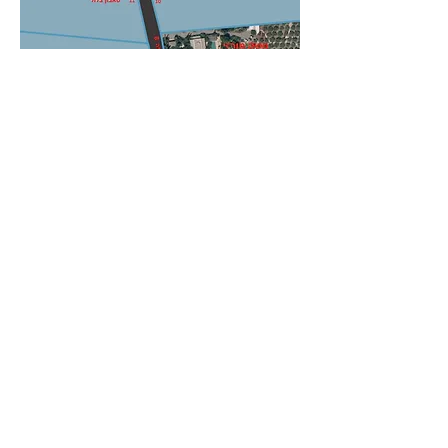
רח' יצחק שדה 8.
נהריה ישראל
shuli@morzzy
.com
+972 544 696671
הצטרף לרשימת התפוצה שלנו