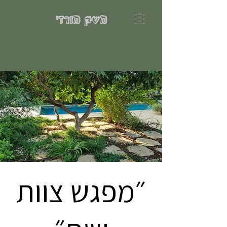
משק מורזי
להתחברות
״מפגש צוות