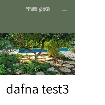
משק מורזי
להתחברות
dafna test3